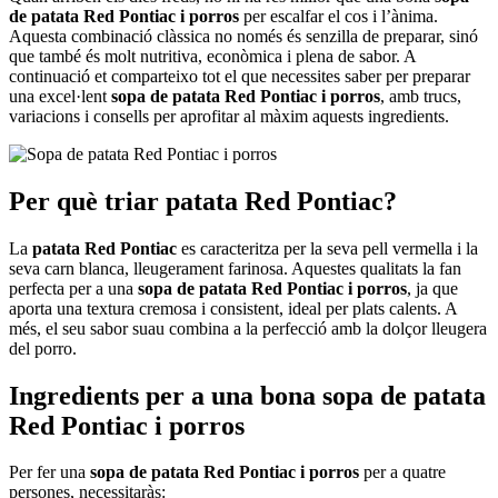
de patata Red Pontiac i porros
per escalfar el cos i l’ànima.
Aquesta combinació clàssica no només és senzilla de preparar, sinó
que també és molt nutritiva, econòmica i plena de sabor. A
continuació et comparteixo tot el que necessites saber per preparar
una excel·lent
sopa de patata Red Pontiac i porros
, amb trucs,
variacions i consells per aprofitar al màxim aquests ingredients.
Per què triar patata Red Pontiac?
La
patata Red Pontiac
es caracteritza per la seva pell vermella i la
seva carn blanca, lleugerament farinosa. Aquestes qualitats la fan
perfecta per a una
sopa de patata Red Pontiac i porros
, ja que
aporta una textura cremosa i consistent, ideal per plats calents. A
més, el seu sabor suau combina a la perfecció amb la dolçor lleugera
del porro.
Ingredients per a una bona sopa de patata
Red Pontiac i porros
Per fer una
sopa de patata Red Pontiac i porros
per a quatre
persones, necessitaràs: