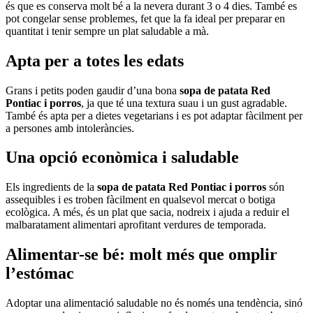
és que es conserva molt bé a la nevera durant 3 o 4 dies. També es
pot congelar sense problemes, fet que la fa ideal per preparar en
quantitat i tenir sempre un plat saludable a mà.
Apta per a totes les edats
Grans i petits poden gaudir d’una bona
sopa de patata Red
Pontiac i porros
, ja que té una textura suau i un gust agradable.
També és apta per a dietes vegetarians i es pot adaptar fàcilment per
a persones amb intoleràncies.
Una opció econòmica i saludable
Els ingredients de la
sopa de patata Red Pontiac i porros
són
assequibles i es troben fàcilment en qualsevol mercat o botiga
ecològica. A més, és un plat que sacia, nodreix i ajuda a reduir el
malbaratament alimentari aprofitant verdures de temporada.
Alimentar-se bé: molt més que omplir
l’estómac
Adoptar una alimentació saludable no és només una tendència, sinó