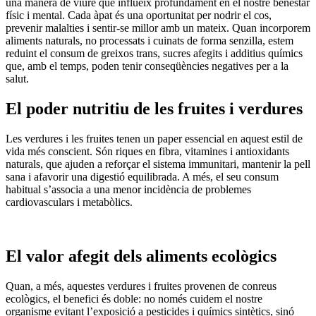
una manera de viure que influeix profundament en el nostre benestar
físic i mental. Cada àpat és una oportunitat per nodrir el cos,
prevenir malalties i sentir-se millor amb un mateix. Quan incorporem
aliments naturals, no processats i cuinats de forma senzilla, estem
reduint el consum de greixos trans, sucres afegits i additius químics
que, amb el temps, poden tenir conseqüències negatives per a la
salut.
El poder nutritiu de les fruites i verdures
Les verdures i les fruites tenen un paper essencial en aquest estil de
vida més conscient. Són riques en fibra, vitamines i antioxidants
naturals, que ajuden a reforçar el sistema immunitari, mantenir la pell
sana i afavorir una digestió equilibrada. A més, el seu consum
habitual s’associa a una menor incidència de problemes
cardiovasculars i metabòlics.
El valor afegit dels aliments ecològics
Quan, a més, aquestes verdures i fruites provenen de conreus
ecològics, el benefici és doble: no només cuidem el nostre
organisme evitant l’exposició a pesticides i químics sintètics, sinó