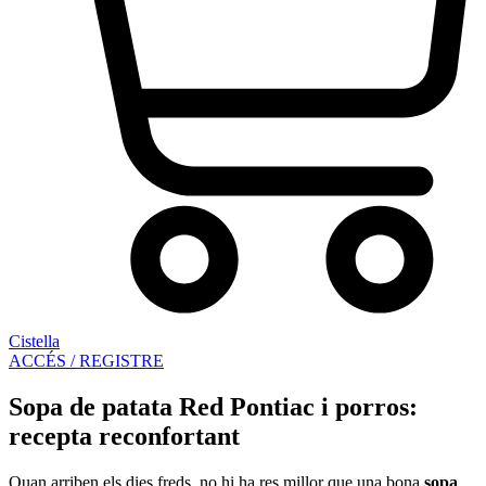
Cistella
ACCÉS / REGISTRE
Sopa de patata Red Pontiac i porros:
recepta reconfortant
Quan arriben els dies freds, no hi ha res millor que una bona
sopa