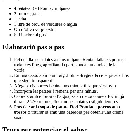
4 patates Red Pontiac mitjanes
2 porros grans
1 ceba
1 litre de brou de verdures o aigua
Oli d’oliva verge extra
Sal i pebre al gust
Elaboració pas a pas
Pela i talla les patates a daus mitjans. Renta i talla els porros a
rodanxes fines, aprofitant la part blanca i una mica de la
verda.
En una cassola amb un raig d’oli, sofregeix la ceba picada fins
que sigui transparent.
Afegeix els porros i cuina uns minuts fins que s’estovin.
Incorpora les patates i remena per uns minuts.
Cobreix amb el brou o l’aigua, sala i deixa coure a foc mitjà
durant 25-30 minuts, fins que les patates estiguin tendres.
Pots deixar la
sopa de patata Red Pontiac i porros
amb
trossos o triturar-la amb una batedora per obtenir una crema
suau.
Trucs per potenciar el sabor