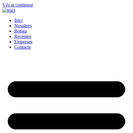
Vés al contingut
Inici
Nosaltres
Botiga
Receptes
Empreses
Contacte