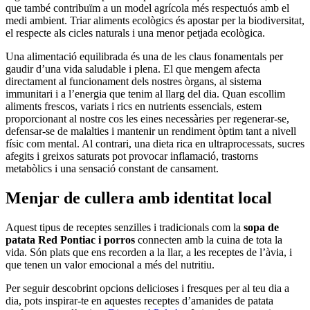
que també contribuïm a un model agrícola més respectuós amb el
medi ambient. Triar aliments ecològics és apostar per la biodiversitat,
el respecte als cicles naturals i una menor petjada ecològica.
Una alimentació equilibrada és una de les claus fonamentals per
gaudir d’una vida saludable i plena. El que mengem afecta
directament al funcionament dels nostres òrgans, al sistema
immunitari i a l’energia que tenim al llarg del dia. Quan escollim
aliments frescos, variats i rics en nutrients essencials, estem
proporcionant al nostre cos les eines necessàries per regenerar-se,
defensar-se de malalties i mantenir un rendiment òptim tant a nivell
físic com mental. Al contrari, una dieta rica en ultraprocessats, sucres
afegits i greixos saturats pot provocar inflamació, trastorns
metabòlics i una sensació constant de cansament.
Menjar de cullera amb identitat local
Aquest tipus de receptes senzilles i tradicionals com la
sopa de
patata Red Pontiac i porros
connecten amb la cuina de tota la
vida. Són plats que ens recorden a la llar, a les receptes de l’àvia, i
que tenen un valor emocional a més del nutritiu.
Per seguir descobrint opcions delicioses i fresques per al teu dia a
dia, pots inspirar-te en aquestes receptes d’amanides de patata