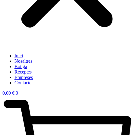
Inici
Nosaltres
Botiga
Receptes
Empreses
Contacte
0,00
€
0