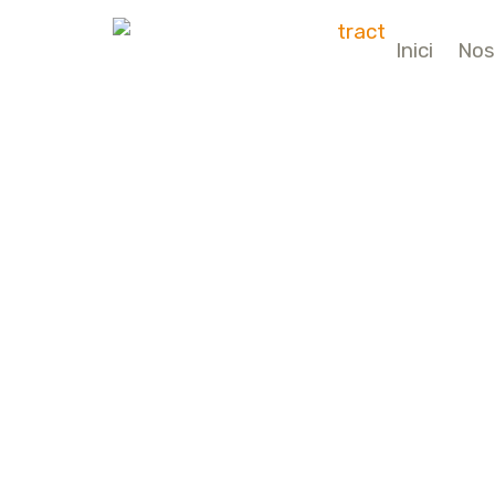
Inici
Nos
Vés
al
contingut